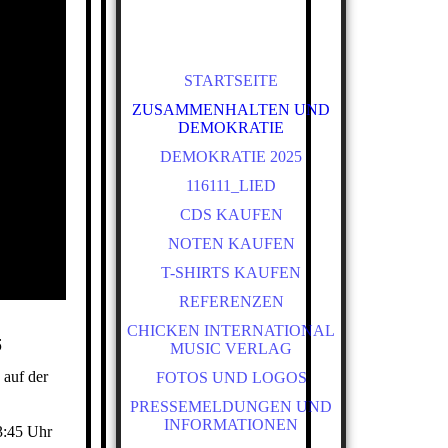
+ Refrains
+ einen Or
STARTSEITE
+ einen Or
abstimmt.
ZUSAMMENHALTEN UND
DEMOKRATIE
Der Klo
DEMOKRATIE 2025
116111_LIED
CDS KAUFEN
Am Sonnt
NOTEN KAUFEN
Minuten 
T-SHIRTS KAUFEN
kleinen B
REFERENZEN
Wir sind f
CHICKEN INTERNATIONAL
links neb
5
MUSIC VERLAG
Bühnenplat
 auf der
FOTOS UND LOGOS
beginnt u
PRESSEMELDUNGEN UND
Hier die
INFORMATIONEN
3:45 Uhr
Wir würd