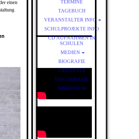
TERMINE
der einen
viellech
staltung
TAGEBUCH
VERANSTALTER INFO
ROCK UND POPKONZERT
SCHULPROJEKTE INFO
en
CD AUFNAHMEN IN
SCHULEN
MEDIEN
BIOGRAFIE
MEDIEN S2
LIEDTEXTE
DISCOGRAFIE
IMPRESSUM