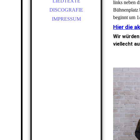
LIEDTEXTE
links neben 
DISCOGRAFIE
Bühnenplatz b
beginnt um 1
IMPRESSUM
Hier die a
Wir würden 
viellecht a