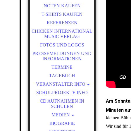
NOTEN KAUFEN
T-SHIRTS KAUFEN
REFERENZEN
CHICKEN INTERNATIONAL
MUSIC VERLAG
FOTOS UND LOGOS
PRESSEMELDUNGEN UND
INFORMATIONEN
TERMINE
TAGEBUCH
VERANSTALTER INFO
ROCK UND POPKONZERT
SCHULPROJEKTE INFO
Am Sonntag,
CD AUFNAHMEN IN
SCHULEN
Minuten auf
MEDIEN
kleinen Bühn
BIOGRAFIE
MEDIEN S2
Wir sind für 