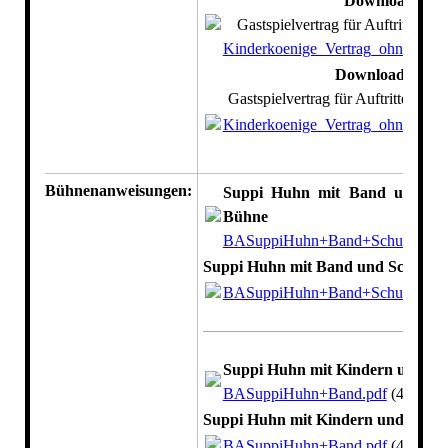
Download
Gastspielvertrag für Auftritte oh
Kinderkoenige_Vertrag_ohnePA.pd
Download
Gastspielvertrag für Auftritte ohn
Kinderkoenige_Vertrag_ohnePA.pd
Bühnenanweisungen:
Suppi Huhn mit Band und Sch
Bühne
BASuppiHuhn+Band+Schule.pdf
(
Suppi Huhn mit Band und Schule a
BASuppiHuhn+Band+Schule.pdf
(
Suppi Huhn mit Kindern und B
BASuppiHuhn+Band.pdf
(451.98
Suppi Huhn mit Kindern und Band
BASuppiHuhn+Band.pdf
(451.98