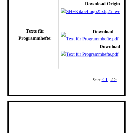
Download Originalgröß
SH+KikoeLogo25x6,25_weiß.jpg
Texte für
Download
Programmhefte:
Text für Programmhefte.pdf
(48.42
Download
Text für Programmhefte.pdf
(48.42
<
1
2 >
Seite
|