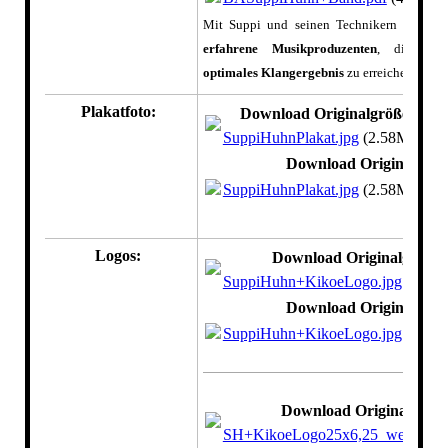
Mit Suppi und seinen Technikern buchen S
erfahrene Musikproduzenten
, die Ihne
optimales Klangergebnis
zu erreichen.
Plakatfoto:
Download Originalgröße
SuppiHuhnPlakat.jpg
(2.58MB)
Download Originalgröß
SuppiHuhnPlakat.jpg
(2.58MB)
Logos:
Download Originalgröße
SuppiHuhn+KikoeLogo.jpg
(1007
Download Originalgröß
SuppiHuhn+KikoeLogo.jpg
(1007
Download Originalgröß
SH+KikoeLogo25x6,25_weiß.jpg